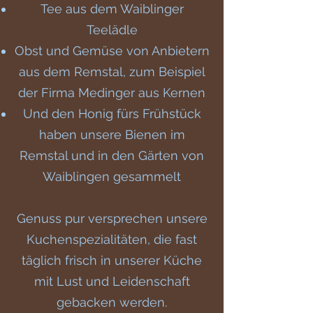
Tee aus dem Waiblinger
Teelädle
Obst und Gemüse von Anbietern
aus dem Remstal, zum Beispiel
der Firma Medinger aus Kernen
Und den Honig fürs Frühstück
haben unsere Bienen im
Remstal und in den Gärten von
Waiblingen gesammelt
Genuss pur versprechen unsere
Kuchenspezialitäten, die fast
täglich frisch in unserer Küche
mit Lust und Leidenschaft
gebacken werden.